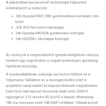
A pályázatban beszerzendő technológiai fejlesztést
eredményező új eszközök:
1db Hyundai R30Z-9AK gumihevederes kompakt, mini-
kotró
JCB 4CX Plus kotró-rakodógép
2db Hyundai HW160A gumikerekes kotrógép
1db HX220A L lánctalpas kotrógép
Az eszközök a megnövekedett igények kielégítését célozza
mindezt úgy, hogy közben a cégünk eredményes gazdásági
fejlődését biztosítja.
A munkavállalóknak szüksége van biztos háttérre és a
folyamatos fejlődésre és a visszajelzésekre ezért a
projektben tanácsadást és képzést kívánunk megvalósítani.
Ezért Soft skill képzést tervezünk nekik nettó 3000 Ft
egységáron 3 fő részére 60 óra/fő a képzés. Mennyiség:
180 óra összesen nettó 540.000Ft értékben. Többek között