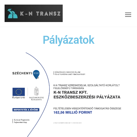
K-N Transz
– az
útépítés
specialistája
Pályázatok