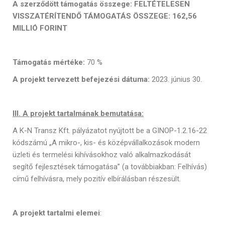
A szerződött támogatás összege:
FELTÉTELESEN
VISSZATÉRÍTENDŐ TÁMOGATÁS ÖSSZEGE: 162,56
MILLIÓ FORINT
Támogatás mértéke:
70 %
A projekt tervezett befejezési dátuma:
2023. június 30.
III. A projekt tartalmának bemutatása:
A K-N Transz Kft. pályázatot nyújtott be a GINOP-1.2.16-22
kódszámú „A mikro-, kis- és középvállalkozások modern
üzleti és termelési kihívásokhoz való alkalmazkodását
segítő fejlesztések támogatása” (a továbbiakban: Felhívás)
című felhívásra, mely pozitív elbírálásban részesült.
A projekt tartalmi elemei
: