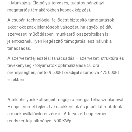
– Munkajogi, Életpálya-tervezés, tudatos pénzügyi
magatartás témakörökben kapnak képzést.
A csupán technológiai fejlődést biztosító támogatások
akkor okoznak jelentősebb változást, ha egyéb, például
szervezeti működésben, munkaerő összetételben is
jelentkeznek. Ilyen kiegészítő támogatás lesz nálunk a
tanácsadás.
A szervezetfejlesztési tanácsadás – szervezeti struktúra és
tevékenység /folyamatok optimalizálása 50 óra
mennyiségben, nettó 9.500Ft óradíjjal számolva 475.000Ft
értékben.
A telephelyünk költségeit megújuló energia felhasználásával
– napelemmel fejlesztve csökkentjük és jó példát mutatunk
a munkavállalóink részére is. A tervezett napelemes
rendszer teljesítménye: 5,00 KWp